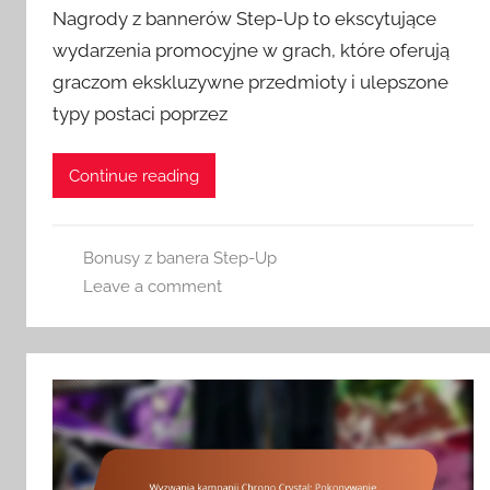
Nagrody z bannerów Step-Up to ekscytujące
wydarzenia promocyjne w grach, które oferują
graczom ekskluzywne przedmioty i ulepszone
typy postaci poprzez
Continue reading
Bonusy z banera Step-Up
Leave a comment