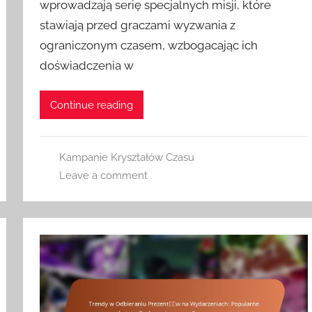
wprowadzają serię specjalnych misji, które
stawiają przed graczami wyzwania z
ograniczonym czasem, wzbogacając ich
doświadczenia w
Continue reading
Kampanie Kryształów Czasu
Leave a comment