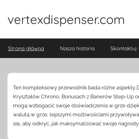
Skip
to
vertexdispenser.com
content
Strona główna
Nasza historia
Skontaktuj 
Ten kompleksowy przewodnik bada różne aspekty D
Kryształów Chrono, Bonusach z Banerów Step-Up o
mogą wzbogacić swoje doświadczenia w grze dzięki
walutą w grze, lepszymi możliwościami przywoływa
się, aby odkryć, jak maksymalizować swoje nagrody 