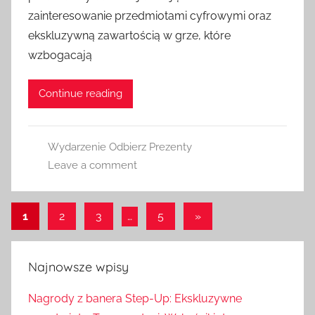
zainteresowanie przedmiotami cyfrowymi oraz
ekskluzywną zawartością w grze, które
wzbogacają
Continue reading
Wydarzenie Odbierz Prezenty
Leave a comment
Posts
Next
1
2
3
…
5
»
Posts
pagination
Najnowsze wpisy
Nagrody z banera Step-Up: Ekskluzywne