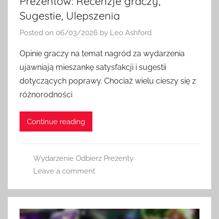
Prezentów: Recenzje graczy,
Sugestie, Ulepszenia
Posted on
06/03/2026
by
Leo Ashford
Opinie graczy na temat nagród za wydarzenia
ujawniają mieszankę satysfakcji i sugestii
dotyczących poprawy. Chociaż wielu cieszy się z
różnorodności
Continue reading
Wydarzenie Odbierz Prezenty
Leave a comment