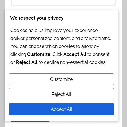
Name
*
We respect your privacy
Cookies help us improve your experience,
deliver personalized content, and analyze traffic.
Email
*
You can choose which cookies to allow by
clicking
Customize
. Click
Accept All
to consent
or
Reject All
to decline non-essential cookies.
Website
Customize
Save my name, email, and website in this
Reject All
browser for the next time I comment.
Accept All