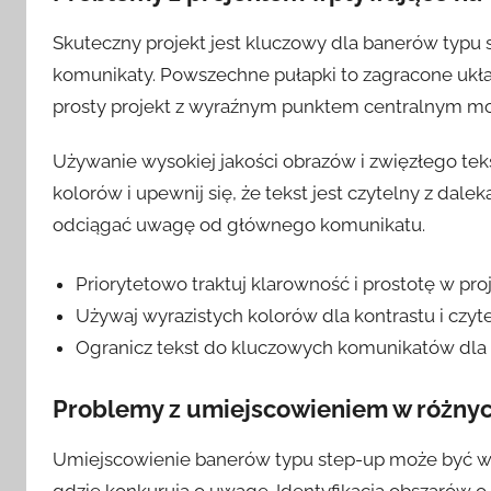
Skuteczny projekt jest kluczowy dla banerów typu 
komunikaty. Powszechne pułapki to zagracone układy
prosty projekt z wyraźnym punktem centralnym mo
Używanie wysokiej jakości obrazów i zwięzłego teks
kolorów i upewnij się, że tekst jest czytelny z dale
odciągać uwagę od głównego komunikatu.
Priorytetowo traktuj klarowność i prostotę w proj
Używaj wyrazistych kolorów dla kontrastu i czyte
Ogranicz tekst do kluczowych komunikatów dla 
Problemy z umiejscowieniem w różny
Umiejscowienie banerów typu step-up może być wy
gdzie konkurują o uwagę. Identyfikacja obszarów o