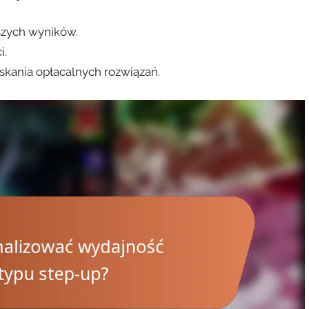
pszych wyników.
i.
skania opłacalnych rozwiązań.